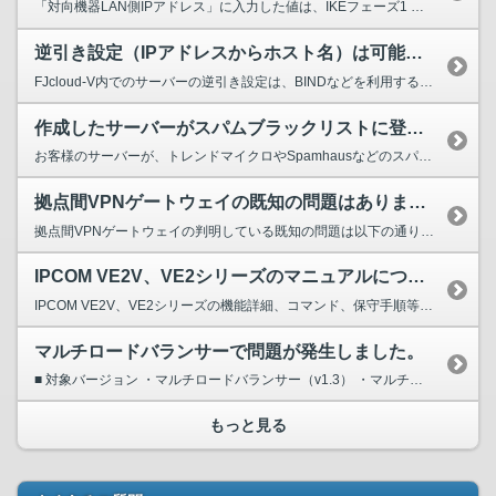
「対向機器LAN側IPアドレス」に入力した値は、IKEフェーズ1 のIDとして利用されます。何も入力しなかった場合は、「対向機器IPアドレス」に入力した値が、IKEフェーズ1 のIDとして利用さ...
逆引き設定（IPアドレスからホスト名）は可能ですか？
FJcloud-V内でのサーバーの逆引き設定は、BINDなどを利用することで可能です。 ※ BINDの設定につきましては弊社にてご案内はいたしておりません。 外部DNSからの逆引き設定が必要なお...
作成したサーバーがスパムブラックリストに登録されました
お客様のサーバーが、トレンドマイクロやSpamhausなどのスパムブラックリストに 登録された場合は、お客様にて以下の手続きを実施ください。 (1) ブラックリストに登録されたサーバーの...
拠点間VPNゲートウェイの既知の問題はありますか？
拠点間VPNゲートウェイの判明している既知の問題は以下の通りです。 最新のバージョンでは下記の既知問題は全て修正済みとなりますので、早急なアップデートをご検討ください。 ・対向機器IP...
IPCOM VE2V、VE2シリーズのマニュアルについて
IPCOM VE2V、VE2シリーズの機能詳細、コマンド、保守手順等は、EX2シリーズに準じます。 下記ページからEX2シリーズのマニュアルをご参照ください。 ▽ご参考 ...
マルチロードバランサーで問題が発生しました。
■ 対象バージョン ・マルチロードバランサー（v1.3） ・マルチロードバランサー（v2系） 現象 原因 Sorryページが設定できない ヘルスチェックに失敗する ML...
もっと見る