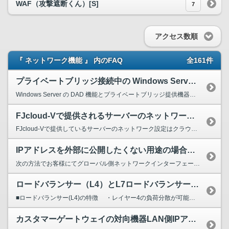
WAF（攻撃遮断くん）[S]
7
アクセス数順
『 ネットワーク機能 』 内のFAQ
全161件
プライベートブリッジ接続中の Windows Server において OS 再起動後、ネットワーク接続ができなくなった。
Windows Server の DAD 機能とプライベートブリッジ提供機器の仕様による動作が競合したことで、 Windows Server の IP アドレスが変更された可能性があります。 ...
FJcloud-Vで提供されるサーバーのネットワーク設定が知りたい
FJcloud-Vで提供しているサーバーのネットワーク設定はクラウド上のDHCPサーバーより IPアドレスを割り当てられる仕様となっております。 以下のサービスをご利用のお客様を除き、サーバ...
IPアドレスを外部に公開したくない用途の場合、プライベートIPのみ付与という構成を取ることは可能ですか？
次の方法でお客様にてグローバル側ネットワークインターフェースを取り外す事が可能です。 ・サーバーの作成時にグローバルIPを「利用しない」を選択する。 ・作成後のサーバーをチェックし、「ネットワー...
ロードバランサー（L4）とL7ロードバランサー（Ivanti Virtual Traffic Manager）の違いを教えてください
■ロードバランサー(L4)の特徴 ・レイヤー4の負荷分散が可能です。（IPアドレスとポート番号による負荷分散が可能） ・10～2000Mbpsの帯域から選択が可能です。 ・標準で冗長...
カスタマーゲートウェイの対向機器LAN側IPアドレスの設定について