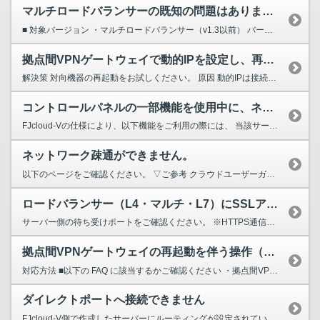
マルチロードバランサーの既知の問題はありますか。
■ 対象バージョン ・マルチロードバランサー（v1.3以前） バージョンごとに明らかになっている既知の問題 マルチロードバランサーのバージョンごとに判明している既知の問題は以下の通りです...
拠点間VPNゲートウェイで動的IPを設定し、再起動を伴う操作（再起動、アップグレード、ロールバック）実施後にVPN接続ができなくなった。
解決策 対向機器の再起動をお試しください。 原因 動的IPは接続先IPアドレスが不定なため、拠点間VPNゲートウェイは対向機器からの通信を待ちます。 このため拠点...
コントロールパネルの一部機能を使用中に、ネットワーク遅延が発生します
FJcloud-Vの仕様により、以下機能をご利用の際には、 当該サーバー上でのネットワーク通信において遅延、および瞬断が発生する場合がございます。 通常利用においては影響のないことを確認して...
ネットワーク疎通ができません。
以下のページをご確認ください。 ▽ご参考 クラウドユーザーガイド【サポート:ネットワーク通信異常】 https://docs.nifcloud.com/support/guide/ne...
ロードバランサー（L4・マルチ・L7）にSSLアクセラレータオプションを設定したところサイトにアクセスできなくなりました。
サーバー側の待ち受けポートをご確認ください。 ※HTTPS通信の復号をロードバランサーにて行っているため、サーバー側はHTTPで待ち受ける必要があります。
拠点間VPNゲートウェイの再起動を伴う操作（再起動、アップグレード、ロールバック）実施後にVPN接続ができなくなった
対応方法 ■以下の FAQ に該当するかご確認ください ・拠点間VPNゲートウェイで動的IPを設定し、再起動を伴う操作（再起動、アップグレード、ロールバック）実施後にVPN接続ができなくなっ...
ダイレクトポートへ接続できません
FJcloud-V側で作成したサーバーにルーティングが設定されているかどうかを確認してください。 FJcloud-Vのサーバーは通常インターネット側がデフォルトゲートウェイに設定されており、ダ...