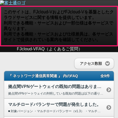
このサイトは、FJcloud-VおよびFJcloud-Vを基盤としたク
ラウドサービスに関する情報を提供しています。
利用できる機能・サービスおよび一部仕様は各サービスで
異なります。
利用できる機能・サービスおよび仕様差異は、各サービス
サイトで提供されている案内を確認してください。
FJcloud-V
FAQ（よくあるご質問）
アクセス数順
『 ネットワーク通信異常関連 』 内のFAQ
全9件
拠点間VPNゲートウェイの既知の問題はありますか？
拠点間VPNゲートウェイの判明している既知の問題は以下の通りです。 最新のバージョンでは下記の既知問題は全て修正済みとなりますので、早急なアップデートをご検討ください。 ・対向機器IP...
マルチロードバランサーで問題が発生しました。
■ 対象バージョン ・マルチロードバランサー（v1.3） ・マルチロードバランサー（v2系） 現象 原因 Sorryページが設定できない ヘルスチェックに失敗する ML...