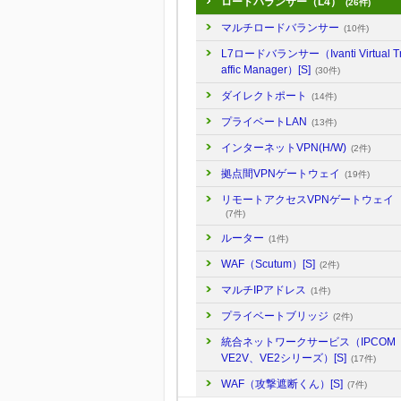
ロードバランサー（L4）
(26件)
マルチロードバランサー
(10件)
L7ロードバランサー（Ivanti Virtual T
affic Manager）[S]
(30件)
ダイレクトポート
(14件)
プライベートLAN
(13件)
インターネットVPN(H/W)
(2件)
拠点間VPNゲートウェイ
(19件)
リモートアクセスVPNゲートウェイ
(7件)
ルーター
(1件)
WAF（Scutum）[S]
(2件)
マルチIPアドレス
(1件)
プライベートブリッジ
(2件)
統合ネットワークサービス（IPCOM
VE2V、VE2シリーズ）[S]
(17件)
WAF（攻撃遮断くん）[S]
(7件)