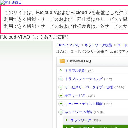
このサイトは、FJcloud-VおよびFJcloud-Vを基盤と
利用できる機能・サービスおよび一部仕様は各サービスで異
利用できる機能・サービスおよび仕様差異は、各サービスサ
FJcloud-V
FAQ（よくあるご質問）
FJcloud-V FAQ
>
ネットワーク機能
>
ロード
場合に、ロードバランサー経由でhttpsにてアクセ
FJcloud-V FAQ
トラブル診断
(1件)
トラブルシューティング
(67件)
サービスサーバータイプ・仕様
(137件)
基本サービス
(55件)
サーバー・ディスク機能
(98件)
ネットワーク機能
(174件)
ネットワーク
(23件)