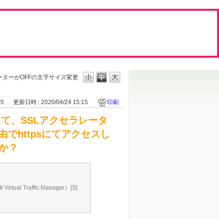
ーターがOFFの
文字サイズ変更
05
更新日時 : 2020/04/24 15:15
印刷
にて、SSLアクセラレータ
でhttpsにてアクセスし
すか？
tual Traffic Manager）[S]