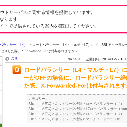
したクラウドサービスに関する情報を提供しています。
なります。
イトで提供されている案内を確認してください。
バランサー（L4）
>
ロードバランサー（L4・マルチ・L7）にて、SSLアクセラレ
スした際、X-Forwarded-Forは付与されますか？
戻る
No : 404
公開日時 : 2014/06/27 16:
ロードバランサー（L4・マルチ・L7）
ーがOFFの場合に、ロードバランサー経由
た際、X-Forwarded-Forは付与されま
カテゴリー :
FJcloud-V FAQ
>
ネットワーク機能
>
ロードバランサー（L4）
FJcloud-V FAQ
>
ネットワーク機能
>
L7ロードバランサー（Ivanti Vir
FJcloud-V FAQ
>
ネットワーク機能
>
ロードバランサー（L4）
FJcloud-V FAQ
>
ネットワーク機能
>
マルチロードバランサー