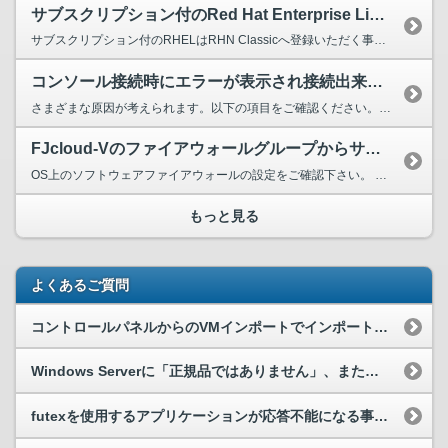
サブスクリプション付のRed Hat Enterprise Linux(RHEL)バージョン5およびバージョン6を作成し、Red Hat Network(RHN) Classicへ登録したところyumが使えなくなった。
サブスクリプション付のRHELはRHN Classicへ登録いただく事はできません。 なお、「rhn_register」コマンドを対象サーバー上で実行された場合はFJcloud-Vが提供するリ...
コンソール接続時にエラーが表示され接続出来ません。
さまざまな原因が考えられます。以下の項目をご確認ください。 ・コンソールに対応したブラウザーを使用していますか？ コンソールの対応ブラウザーについては以下のリンクをご確認ください。 ▼ク...
FJcloud-Vのファイアウォールグループからサーバーをはずしたが特定ポートの通信が行えない。
OS上のソフトウェアファイアウォールの設定をご確認下さい。 FJcloud-Vの以下のOSはデフォルトでソフトウェアファイアウォールが起動する設定となっております。 Ubuntu16.04,...
もっと見る
よくあるご質問
コントロールパネルからのVMインポートでインポートエラーが出ました。
Windows Serverに「正規品ではありません」、または「ライセンス認証されていません」と表示が出る。
futexを使用するアプリケーションが応答不能になる事象の回避策を知りたい。