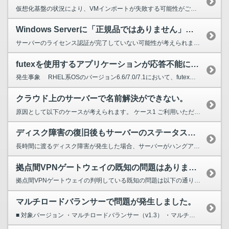
仮想化基盤の状況により、VMインポートが失敗する可能性がございます。 まずは再インポートをお試しください。 クラウド操作方法ガイド【コンピューティング：VM再インポート】 https://...
Windows Serverに「正規品ではありません」、または「ライセンス認証されていません」と表示が出る。
サーバーのライセンス認証が完了していない可能性が考えられます。 本事象は以下の操作を実施してサーバーを作成した場合に発生する可能性がございます。 ・サーバーコピー ・カスタマイズイ...
futexを使用するアプリケーションが応答不能になる事象の回避策を知りたい。
発生事象 RHEL系OSのバージョン6.6/7.0/7.1において、futexを使用するアプリケーションが応答不能となる 事象が発生する可能性があります。 具体的には対象のLinu...
クラウド上のサーバーで名前解決ができない。
原因として以下のケースが考えられます。 ケース1 ご利用いただいているサーバーがWindows ServerでDNSが設定されていない可能性がございます。 [対処] Wind...
ディスク障害の復旧後もサーバーのステータスが「異常あり」になっている
長時間に渡るディスク障害が発生した場合、サーバーがハングアップするなど、サーバーの稼働状態が異常となる場合があります。 ディスク障害が復旧した後も「サーバーに接続できない」「IPアドレスが取得...
拠点間VPNゲートウェイの既知の問題はありますか？
拠点間VPNゲートウェイの判明している既知の問題は以下の通りです。 最新のバージョンでは下記の既知問題は全て修正済みとなりますので、早急なアップデートをご検討ください。 ・対向機器IP...
マルチロードバランサーで問題が発生しました。
■ 対象バージョン ・マルチロードバランサー（v1.3） ・マルチロードバランサー（v2系） 現象 原因 Sorryページが設定できない ヘルスチェックに失敗する ML...