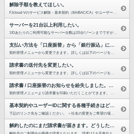
解除手順を教えてほしい。
FJcloud-Vのサービス解除・基本契約（BA/BAC/CA）やユーザーIDの解約については、それぞれお手続きいただく必要がございます。 手順は、以下のページをご確認ください。 クラウド...
サーバーを21台以上利用したい。
1IDあたりのご利用可能なサーバー台数は20台/ゾーンまでですが、21台以上をご利用希望の場合は、 以下の専用申請フォームよりお申し込みいただくことで、上限の追加が可能でございます。 ...
支払い方法を「口座振替」から「銀行振込」に変更したい。
契約管理メニューから変更できます。 詳しくは以下のページをご確認ください。 （カスタマーサポートFAQ）支払い方法を「預金口座振替」から「銀行振込」に変更したい。 ht...
請求書の送付先を変更したい。
契約管理メニューから変更できます。 詳しくは以下のページをご確認ください。 （カスタマーサポートFAQ）請求書の送付先を変更したい。 https://customer....
請求書 / 口座振替のお知らせを紛失しました。再発行は可能ですか。
契約管理メニューより請求書を印刷いただくことができます。 詳しくは以下のページをご確認ください。 （カスタマーサポートFAQ）請求書をなくしました。 https://c...
基本契約やユーザーIDに関する各種手続きはどこで行いますか？
下記のリンク先をご確認ください。 ＜社名の変更をご希望の場合＞ （カスタマーサポートFAQ）社名を変更したい。 https://customer.nifcloud.com/faq/ar...
解約したのにまだ請求書が届きます。どうしたらいいですか。
解約月のご利用分が最後の請求となります。 請求は1カ月単位となり日割り計算はされません。 詳しくは以下のページをご確認ください。 （カスタマーサポートFAQ）解約したのにま...