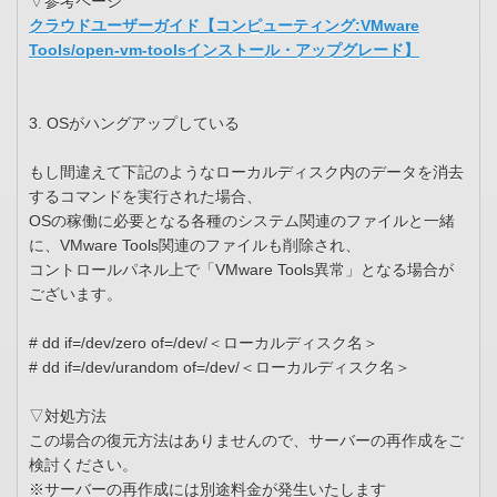
▽参考ページ
クラウドユーザーガイド【コンピューティング:VMware
Tools/open-vm-toolsインストール・アップグレード】
3. OSがハングアップしている
もし間違えて下記のようなローカルディスク内のデータを消去
するコマンドを実行された場合、
OSの稼働に必要となる各種のシステム関連のファイルと一緒
に、VMware Tools関連のファイルも削除され、
コントロールパネル上で「VMware Tools異常」となる場合が
ございます。
# dd if=/dev/zero of=/dev/＜ローカルディスク名＞
# dd if=/dev/urandom of=/dev/＜ローカルディスク名＞
▽対処方法
この場合の復元方法はありませんので、サーバーの再作成をご
検討ください。
※サーバーの再作成には別途料金が発生いたします