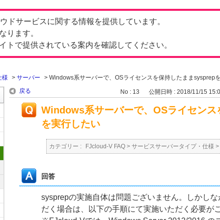
したクラウドサービスに関する情報を提供しています。
なります。
イトで提供されている案内を確認してください。
仕様
>
サーバー
>
Windows系サーバーで、OSライセンスを保持したままsyspre
戻る
No : 13
公開日時 : 2018/11/15 15:
Windows系サーバーで、OSライセンスを
を実行したい
カテゴリー :
FJcloud-V FAQ
>
サービスサーバータイプ・仕様
回答
sysprepの実施自体は問題ございません。しかしなが
だく場合は、以下の手順にて実施いただく必要が