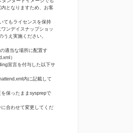
016 のスタンダードイメージでも
ご案内となりますため、お客
だいてもライセンスを保持
にワンデイスナップショッ
意のうえ実施ください。
S内の適当な場所に配置す
.xml）
oding宣言を付与した以下サ
nattend.xml内に記載して
たままsysprepで
合わせて変更してくだ