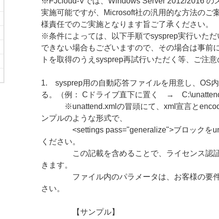
※FJcloud-Vでは、Windows Server 2012/2
実施可能ですが、Microsoft社の汎用的な方法の
様責任でのご実施となります旨ご了承ください。
※条件によっては、以下手順でsysprep実行いた
できない場合もございますので、その場合は事前
トを取得のうえsysprep再試行いただく等、ご注
1. sysprep用の自動応答ファイルを用意し、O
る。（例： Cドライブ直下に置く → C:\unattend
※unattend.xmlの冒頭にて、xml宣言とenc
ンプルのような形式で、
<settings pass="generalize">ブロックをu
ください。
この記載を含めることで、ライセンス認証を保っ
きます。
ファイル内のパラメータは、お客様の要件に
さい。
【サンプル】