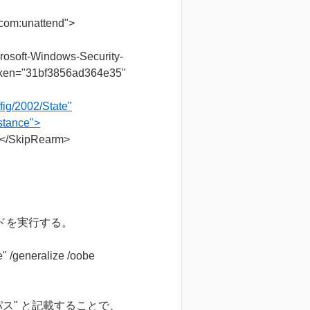
om:unattend">
ndows-Security-
oken="31bf3856ad364e35"
ig/2002/State"
stance">
Rearm>
ンドを実行する。
/generalize /oobe
パス" と記載することで、