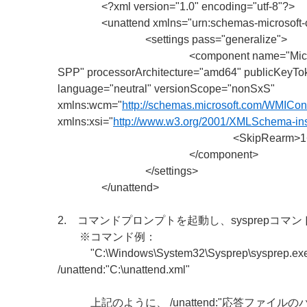
<?xml version="1.0" encoding="utf-8"?>
<unattend xmlns="urn:schemas-microsoft-c
<settings pass="generalize">
<component name="Microsoft-Wi
SPP" processorArchitecture="amd64" publicKeyT
language="neutral" versionScope="nonSxS"
xmlns:wcm="
http://schemas.microsoft.com/WMIConf
xmlns:xsi="
http://www.w3.org/2001/XMLSchema-in
<SkipRearm>1</Skip
</component>
</settings>
</unattend>
2. コマンドプロンプトを起動し、sysprepコマ
※コマンド例：
"C:\Windows\System32\Sysprep\sysprep.exe" 
/unattend:"C:\unattend.xml"
上記のように、 /unattend:"応答ファイルの