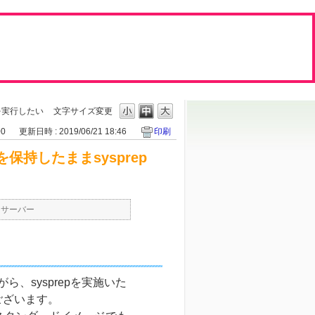
pを実行したい
文字サイズ変更
00
更新日時 : 2019/06/21 18:46
印刷
保持したままsysprep
>
サーバー
ら、sysprepを実施いた
ございます。