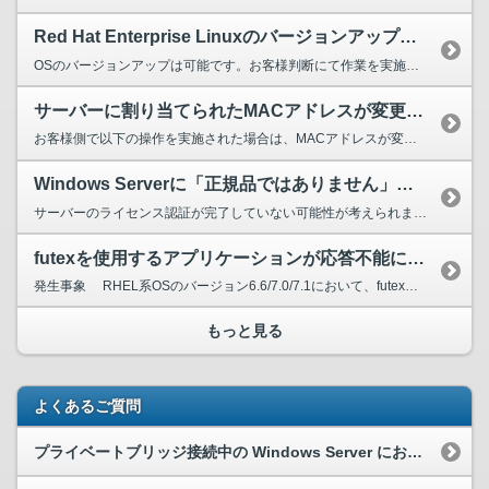
Red Hat Enterprise Linuxのバージョンアップは可能ですか？
OSのバージョンアップは可能です。お客様判断にて作業を実施してください。 また、OSのカーネルアップデートに関わる参考情報を以下FAQにてご案内しておりますので ご参照ください。 公式...
サーバーに割り当てられたMACアドレスが変更になる場合はありますか。
お客様側で以下の操作を実施された場合は、MACアドレスが変わる可能性がございます。 ●グローバルIPアドレスに対し、以下の流れの操作を行った場合 ----------------------...
Windows Serverに「正規品ではありません」、または「ライセンス認証されていません」と表示が出る。
サーバーのライセンス認証が完了していない可能性が考えられます。 本事象は以下の操作を実施してサーバーを作成した場合に発生する可能性がございます。 ・サーバーコピー ・カスタマイズイ...
futexを使用するアプリケーションが応答不能になる事象の回避策を知りたい。
発生事象 RHEL系OSのバージョン6.6/7.0/7.1において、futexを使用するアプリケーションが応答不能となる 事象が発生する可能性があります。 具体的には対象のLinu...
もっと見る
よくあるご質問
プライベートブリッジ接続中の Windows Server において OS 再起動後、ネットワーク接続ができなくなった。