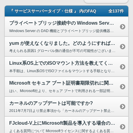
『 サービスサーバータイプ・仕様 』 内のFAQ
全137件
プライベートブリッジ接続中の Windows Server において OS 再起動後、ネットワーク接続ができなくなった。
Windows Server の DAD 機能とプライベートブリッジ提供機器の仕様による動作が競合したことで、 Windows Server の IP アドレスが変更された可能性があります。 ...
yum が使えなくなりました。どのようにすればいいですか？
考えられる原因1 グローバル側の通信が不可の可能性がございます。 グローバル側NICを利用しないようにしている場合はお客様にてリポジトリサーバー参照先を 変更いただく必要がございます。...
Linux系OS上でのISOマウント方法を教えてください。
本手順は、Linux系OSでISOファイルをマウントする手順となります。 「(sudo)」と書いてある手順は、一般ユーザーがroot権限で実行する場合必要です。 ■ISOファイルのマウン...
Microsoft セキュア ブート証明書期限切れに関して、FJcloud-V の Windows Server で確認が必要ですか
はい、Microsoft社より、セキュア ブートで利用される一部証明書が、 2026年6月24日以降に順次期限切れとなることが案内されています。 対象となる証明書、Windows Serve...
カーネルのアップデートは可能ですか?
2011年7月7日より禁止事項から「カーネルのアップデート禁止」の項目が除外され、 カーネルのアップデートは可能となっております。 RHEL 7.x および CentOS 7.x までの...
FJcloud-V上にMicrosoft製品を導入する場合の注意点はありますか?
よくある質問について Microsoftライセンスに関するよくある質問について、以下をご確認ください。 クラウドユーザーガイド【コンピューティング:Microsoftライセンスに関する...