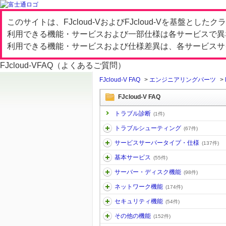
このサイトは、FJcloud-VおよびFJcloud-Vを基盤と
利用できる機能・サービスおよび一部仕様は各サービスで異
利用できる機能・サービスおよび仕様差異は、各サービスサ
FJcloud-V
FAQ（よくあるご質問）
FJcloud-V FAQ
>
エンジニアリングパーツ
>
FJcloud-V FAQ
トラブル診断
(1件)
トラブルシューティング
(67件)
サービスサーバータイプ・仕様
(137件)
基本サービス
(55件)
サーバー・ディスク機能
(98件)
ネットワーク機能
(174件)
セキュリティ機能
(54件)
その他の機能
(152件)