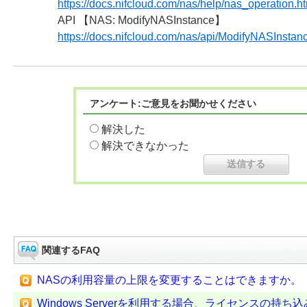
https://docs.nifcloud.com/nas/help/nas_operation.h
API 【NAS: ModifyNASInstance】
https://docs.nifcloud.com/nas/api/ModifyNASInstan
アンケート:ご意見をお聞かせください
解決した
解決できなかった
関連するFAQ
NASの利用容量の上限を変更することはできますか。
Windows Serverを利用する場合、ライセンスの持