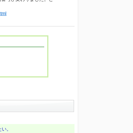
html
たい。