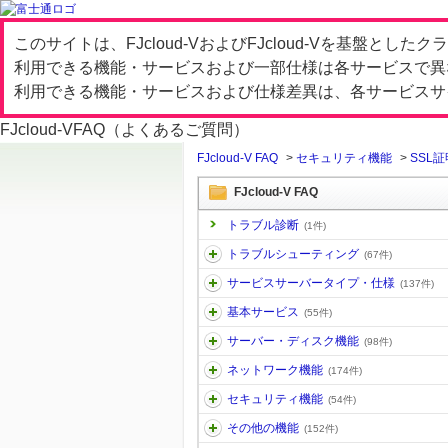
このサイトは、FJcloud-VおよびFJcloud-Vを基盤と
利用できる機能・サービスおよび一部仕様は各サービスで異
利用できる機能・サービスおよび仕様差異は、各サービスサ
FJcloud-V
FAQ（よくあるご質問）
FJcloud-V FAQ
>
セキュリティ機能
>
SSL
FJcloud-V FAQ
トラブル診断
(1件)
トラブルシューティング
(67件)
サービスサーバータイプ・仕様
(137件)
基本サービス
(55件)
サーバー・ディスク機能
(98件)
ネットワーク機能
(174件)
セキュリティ機能
(54件)
その他の機能
(152件)