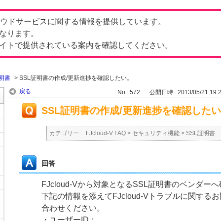
したクラウドサービスに関する情報を提供しています。
なります。
イトで提供されている案内を確認してください。
証明書
>
SSL証明書の作成/更新進捗を確認したい。
戻る
No : 572
公開日時 : 2013/05/21 19:
SSL証明書の作成/更新進捗を確認した
カテゴリー :
FJcloud-V FAQ
>
セキュリティ機能
>
SSL証明書
回答
FJcloud-Vから対象となるSSL証明書のベンダ
下記の情報を添えてFJcloud-Vトラブルに関す
合わせください。
・ユーザーID：