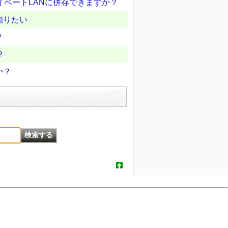
イベートLANに併存できますか？
知りたい
？
？
か？