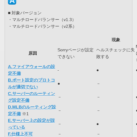
■ 対象バージョン
・マルチロードバランサー（v1.3）
・マルチロードバランサー（v2系）
現象
Sorryページが設定
ヘルスチェックに失
原因
できない
敗する
A.ファイアウォールの設
-
●
定不備
B.ポート設定のプロトコ
●
－
ルが適切でない
C.サーバーのルーティン
－
－
グ設定不備
D.MLBのルーティング設
－
－
定不備
※1
E.サーバー上の設定が誤
－
●
っている
F.
仕様上不可
－
－