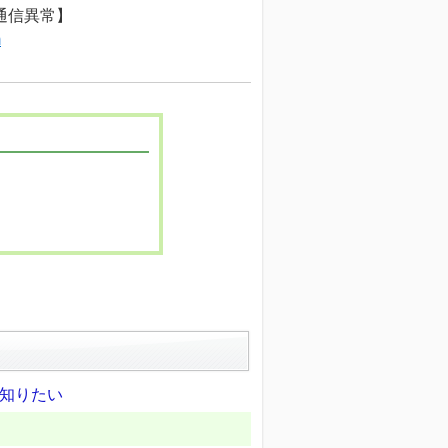
通信異常】
m
が知りたい