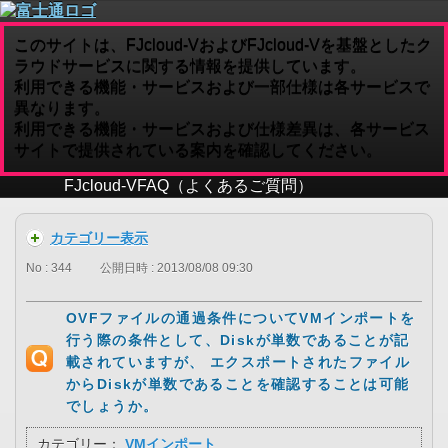
このサイトは、FJcloud-VおよびFJcloud-Vを基盤としたク
ラウドサービスに関する情報を提供しています。
利用できる機能・サービスおよび一部仕様は各サービスで
異なります。
利用できる機能・サービスおよび仕様差異は、各サービス
サイトで提供されている案内を確認してください。
FJcloud-V
FAQ（よくあるご質問）
カテゴリー表示
No : 344
公開日時 : 2013/08/08 09:30
OVFファイルの通過条件についてVMインポートを
行う際の条件として、Diskが単数であることが記
載されていますが、 エクスポートされたファイル
からDiskが単数であることを確認することは可能
でしょうか。
カテゴリー：
VMインポート