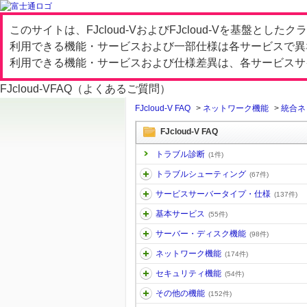
このサイトは、FJcloud-VおよびFJcloud-Vを基盤と
利用できる機能・サービスおよび一部仕様は各サービスで異
利用できる機能・サービスおよび仕様差異は、各サービスサ
FJcloud-V
FAQ（よくあるご質問）
FJcloud-V FAQ
>
ネットワーク機能
>
統合ネ
FJcloud-V FAQ
トラブル診断
(1件)
トラブルシューティング
(67件)
サービスサーバータイプ・仕様
(137件)
基本サービス
(55件)
サーバー・ディスク機能
(98件)
ネットワーク機能
(174件)
セキュリティ機能
(54件)
その他の機能
(152件)