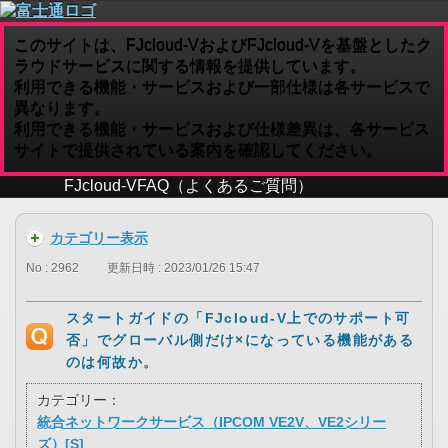
このサイトは、FJcloud-VおよびFJcloud-Vを基盤としたク
ラウドサービスに関する情報を提供しています。
利用できる機能・サービスおよび一部仕様は各サービスで
異なります。
利用できる機能・サービスおよび仕様差異は、各サービス
サイトで提供されている案内を確認してください。
FJcloud-V
FAQ（よくあるご質問）
カテゴリー表示
No : 2962
更新日時 : 2023/01/26 15:47
スタートガイドの「FJcloud-V上でのサポート可
否」でグローバル側だけ×になっている機能がある
のは何故か。
カテゴリー：
統合ネットワークサービス（IPCOM VE2V、VE2シリー
ズ）[S]