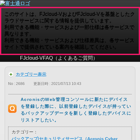
このサイトは、FJcloud-VおよびFJcloud-Vを基盤としたク
ラウドサービスに関する情報を提供しています。
利用できる機能・サービスおよび一部仕様は各サービスで
異なります。
利用できる機能・サービスおよび仕様差異は、各サービス
サイトで提供されている案内を確認してください。
FJcloud-V
FAQ（よくあるご質問）
カテゴリー表示
No : 2686
更新日時 : 2021/07/13 10:43
AcronisのWeb管理コンソールに新たにデバイス
を登録した際に、以前登録したデバイスが持ってい
るバックアップデータを新しく登録したデバイスに
リストアしたい。
カテゴリー：
バックアップ/セキュリティサービス（Acronis Cyber