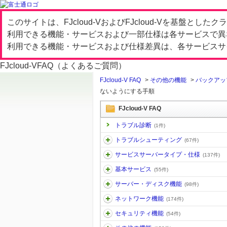
このサイトは、FJcloud-VおよびFJcloud-Vを基盤と
利用できる機能・サービスおよび一部仕様は各サービスで異
利用できる機能・サービスおよび仕様差異は、各サービスサ
FJcloud-V
FAQ（よくあるご質問）
FJcloud-V FAQ
>
その他の機能
>
バックアップ/
ないようにする手順
FJcloud-V FAQ
トラブル診断
(1件)
トラブルシューティング
(67件)
サービスサーバータイプ・仕様
(137件)
基本サービス
(55件)
サーバー・ディスク機能
(98件)
ネットワーク機能
(174件)
セキュリティ機能
(54件)