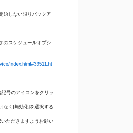
開始しない限りバックア
追加のスケジュールオプシ
vice/index.html#33511.ht
略記号のアイコンをクリッ
はなく[無効化]を選択する
択いただきますようお願い