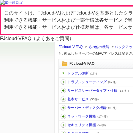
このサイトは、FJcloud-VおよびFJcloud-Vを基盤と
利用できる機能・サービスおよび一部仕様は各サービスで異
利用できる機能・サービスおよび仕様差異は、各サービスサ
FJcloud-V
FAQ（よくあるご質問）
FJcloud-V FAQ
>
その他の機能
>
バックアップ/
と､復元したサーバーのMACアドレスは変更さ
FJcloud-V FAQ
トラブル診断
(1件)
トラブルシューティング
(67件)
サービスサーバータイプ・仕様
(137件)
基本サービス
(55件)
サーバー・ディスク機能
(98件)
ネットワーク機能
(174件)
セキュリティ機能
(54件)