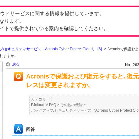
したクラウドサービスに関する情報を提供しています。
なります。
イトで提供されている案内を確認してください。
セキュリティサービス（Acronis Cyber Protect Cloud） [S]
>
Acronisで保護
れますか｡
戻る
No : 26
Acronisで保護および復元をすると､復
レスは変更されますか｡
カテゴリー :
FJcloud-V FAQ
>
その他の機能
>
バックアップ/セキュリティサービス（Acronis Cyber Protect Clou
回答