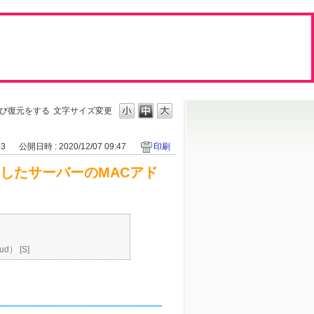
および復元をする
文字サイズ変更
33
公開日時 : 2020/12/07 09:47
印刷
元したサーバーのMACアド
d） [S]