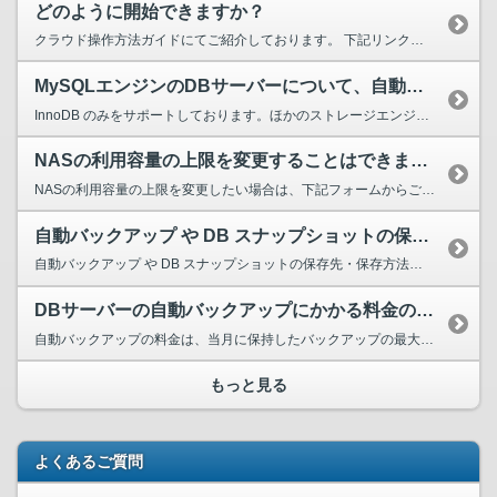
どのように開始できますか？
クラウド操作方法ガイドにてご紹介しております。 下記リンクよりご覧ください。 クラウド操作方法ガイド：ESS（メール配信）
MySQLエンジンのDBサーバーについて、自動バックアップにInnoDBエンジン以外を利用することはできますか？
InnoDB のみをサポートしております。ほかのストレージエンジンを利用した場合は、サポート対象外となります。▽ご参考【RDB：MySQL】https://pfs.nifcloud.com/sp...
NASの利用容量の上限を変更することはできますか。
NASの利用容量の上限を変更したい場合は、下記フォームからご申請ください。 ▼各種変更申請フォーム（※ユーザーIDとパスワードが必要です。） https://inquiry.nifclo...
自動バックアップ や DB スナップショットの保存先・保存方法について教えてください。
自動バックアップ や DB スナップショットの保存先・保存方法については非公開となっております。
DBサーバーの自動バックアップにかかる料金の算出はどのように行えば良いですか？
自動バックアップの料金は、当月に保持したバックアップの最大容量を50GB単位で管理しております。 ディスク容量が50GBのDBサーバーを利用していて、当月内に最大5日分の自動バックアップを保持し...
もっと見る
よくあるご質問