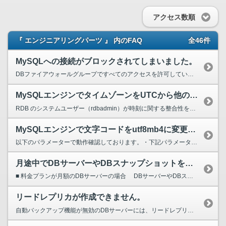
アクセス数順
『 エンジニアリングパーツ 』 内のFAQ
全46件
MySQLへの接続がブロックされてしまいました。
DBファイアウォールグループですべてのアクセスを許可していると、FJcloud-V外からの不正なアクセスによる 接続エラーが頻発し、MySQLの接続がブロックされてしまうことがあります。 ...
MySQLエンジンでタイムゾーンをUTCから他のものに変更することは可能ですか？
RDB のシステムユーザー（rdbadmin）が時刻に関する整合性を保つために、MySQLエンジンのDBサーバーのタイムゾーンはUTCに設定されており、これを変更することはできません。 ...
MySQLエンジンで文字コードをutf8mb4に変更したい
以下のパラメーターで動作確認しております。・下記パラメータに utf8mb4 を設定する - character_set_client - character_set_connection ...
月途中でDBサーバーやDBスナップショットを削除した場合、料金はどうなりますか？
■ 料金プランが月額のDBサーバーの場合 DBサーバーやDBスナップショットは、その月内での作成回数に基づき料金をお支払いいただきます。 削除した場合でも料金は発生いたします。 ...
リードレプリカが作成できません。
自動バックアップ機能が無効のDBサーバーには、リードレプリカが作成できません。 また、自動バックアップ機能が有効であっても、 初回自動バックアップが作成されていない場合、リードレプリカを...