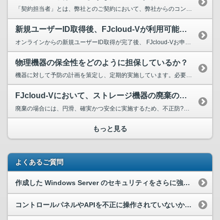
「契約担当者」とは、弊社とのご契約において、弊社からのコンタクト先としてご契約の法人より、 指名された方となります。ご契約やご登録内容、ご請求などを含め、弊社や弊社と利用者との間の...
新規ユーザーID取得後、FJcloud-Vが利用可能となるタイミングを知りたい。
オンラインからの新規ユーザーID取得が完了後、 FJcloud-Vお申し込みページにて、お申し込みいただければ、すぐにご利用可能でございます。 新規ユーザーID取得からF...
物理機器の保全性をどのように担保しているか？
機器に対して予防の計画を策定し、定期的実施しています。必要に応じて適切な保守を実施しています。 関連するワーニングやエラーの検知を常時行い、各ベンダーと連携しながら、 お客様ご利用環境へ...
FJcloud-Vにおいて、ストレージ機器の廃棄の場合のプロセスはどうなっているか？
廃棄の場合には、円滑、確実かつ安全に実施するため、不正防?、機密保護対策を含めた計画、?順を策定しています。 運?及び、責任者の承認を得て「物理破壊」もしくは専用ツールを用いた「データ消去...
もっと見る
よくあるご質問
作成した Windows Server のセキュリティをさらに強化するには、どうすれば良いですか。
コントロールパネルやAPIを不正に操作されていないか確認したい。