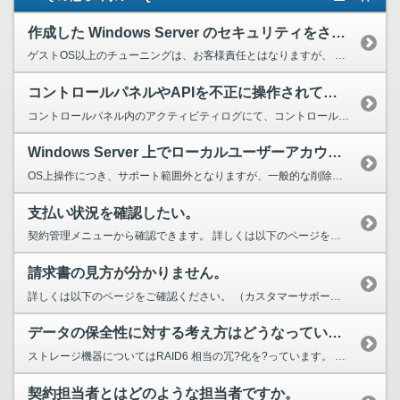
作成した Windows Server のセキュリティをさらに強化するには、どうすれば良いですか。
ゲストOS以上のチューニングは、お客様責任とはなりますが、 一般的に以下の観点でご確認および対策いただくと良いと思われます。 1. ファイアウォールを適切に設定する。 リモートデスクト...
コントロールパネルやAPIを不正に操作されていないか確認したい。
コントロールパネル内のアクティビティログにて、コントロールパネルやAPIの操作ログを確認できます。 意図しないログインや操作が行われていないかご確認ください。 コンピューティング以外の操作ロ...
Windows Server 上でローカルユーザーアカウントを削除する
OS上操作につき、サポート範囲外となりますが、一般的な削除手順をご紹介します。 1. Windows Server 上で「ローカルユーザーとグループ」を開きます。 「ローカルユーザーと...
支払い状況を確認したい。
契約管理メニューから確認できます。 詳しくは以下のページをご確認ください。 （カスタマーサポートFAQ）支払い状況の確認はどこでできますか。 https://cus...
請求書の見方が分かりません。
詳しくは以下のページをご確認ください。 （カスタマーサポートFAQ）請求書の見方が分かりません。どうしたらいいですか。 https://customer.nifcloud.com/faq/a...
データの保全性に対する考え方はどうなっていますか？
ストレージ機器についてはRAID6 相当の冗?化を?っています。 利用者管理のデータについては、利用者にてバックアップを行っていただくことをお願いしています。 ?動バックアップや任意のタ...
契約担当者とはどのような担当者ですか。