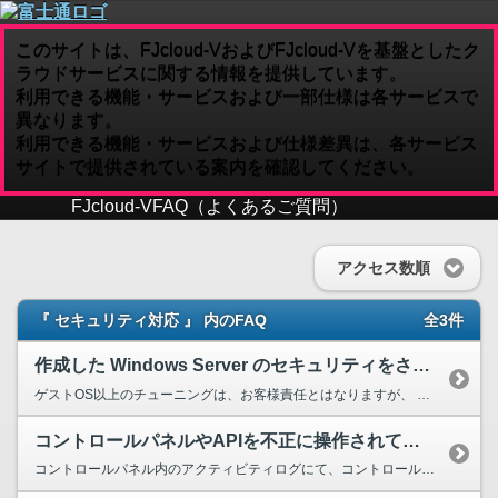
このサイトは、FJcloud-VおよびFJcloud-Vを基盤としたク
ラウドサービスに関する情報を提供しています。
利用できる機能・サービスおよび一部仕様は各サービスで
異なります。
利用できる機能・サービスおよび仕様差異は、各サービス
サイトで提供されている案内を確認してください。
FJcloud-V
FAQ（よくあるご質問）
アクセス数順
『 セキュリティ対応 』 内のFAQ
全3件
作成した Windows Server のセキュリティをさらに強化するには、どうすれば良いですか。
ゲストOS以上のチューニングは、お客様責任とはなりますが、 一般的に以下の観点でご確認および対策いただくと良いと思われます。 1. ファイアウォールを適切に設定する。 リモートデスクト...
コントロールパネルやAPIを不正に操作されていないか確認したい。
コントロールパネル内のアクティビティログにて、コントロールパネルやAPIの操作ログを確認できます。 意図しないログインや操作が行われていないかご確認ください。 コンピューティング以外の操作ロ...