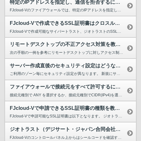
特定のIPアドレスを指定し、通信を拒否するにはどうしたらよいですか。
FJcloud-Vのファイアウォールでは、特定のIPアドレスを指定して、 通信を拒否する設定を行うことはできません。 INルールにつきましては、デフォルトですべての通信を拒否し、 同...
FJcloud-Vで作成できるSSL証明書はクロスルート方式ですか
FJcloud-Vで作成可能なサイバートラスト、ジオトラストのSSL証明書はクロスルート方式では ご利用いただけません。 クロスルート方式の証明書をご利用されたい場合は、各ベンダーでの利...
リモートデスクトップの不正アクセス対策を教えてください。
次の手順の一例を参考にリモートデスクトップに対しアクセス制限を行ってください。 『作業手順の一例』 ①リモートデスクトップで接続 ①-1. クライアント端末で「ファイル名を指定して実...
サーバー作成直後のセキュリティ設定はどうなってますか？
ご利用のゾーン毎にセキュリティ設定が異なります。 新規にサーバーを作成する際に指定したファイアウォール設定が適用されます。 なお、ファイアウォールの設定はお客様にてコントロールパネル上で...
ファイアウォールで接続元をすべて許可するにはどうしたらよいですか
接続元種別で ANY を選択するか、接続元種別でCIDR(IPv4)を選択し、0.0.0.0/0を指定してください。 ただし、接続元を限定しない場合はセキュリティのリスクが高まる場合がございま...
FJcloud-Vで申請できるSSL証明書の種類を教えてください。
FJcloud-Vで申請可能なSSL証明書は以下となります。 ジオトラスト（デジサート・ジャパン合同会社） 製品名:クイックSSL プレミアム 認証型:ドメイン認証型証明書 サイ...
ジオトラスト（デジサート・ジャパン合同会社）のスマートシール（サイトシール）取得に必要なシールコードを確認するにはどうすればいいですか？
FJcloud-Vのコントロールパネル上からはシールコードを確認することができません。 下記ページをご参考のうえ、お客様から直接ベンダーへお問い合わせください。 ▽ご参考 ...