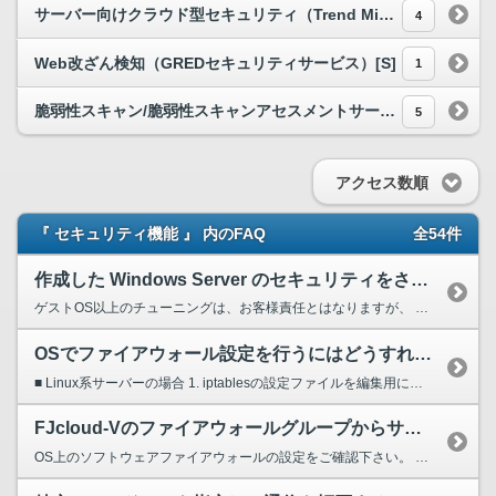
サーバー向けクラウド型セキュリティ（Trend Micro Cloud One – Workload Security）[S]
4
Web改ざん検知（GREDセキュリティサービス）[S]
1
脆弱性スキャン/脆弱性スキャンアセスメントサービス（脆弱性診断サービス Powered by GMOイエラエ）[S]
5
アクセス数順
『 セキュリティ機能 』 内のFAQ
全54件
作成した Windows Server のセキュリティをさらに強化するには、どうすれば良いですか。
ゲストOS以上のチューニングは、お客様責任とはなりますが、 一般的に以下の観点でご確認および対策いただくと良いと思われます。 1. ファイアウォールを適切に設定する。 リモートデスクト...
OSでファイアウォール設定を行うにはどうすればいいですか？
■ Linux系サーバーの場合 1. iptablesの設定ファイルを編集用に開きます # vi /etc/sysconfig/iptables 2. お客様のサーバーに対し通信を許可...
FJcloud-Vのファイアウォールグループからサーバーをはずしたが特定ポートの通信が行えない。
OS上のソフトウェアファイアウォールの設定をご確認下さい。 FJcloud-Vの以下のOSはデフォルトでソフトウェアファイアウォールが起動する設定となっております。 Ubuntu16.04,...