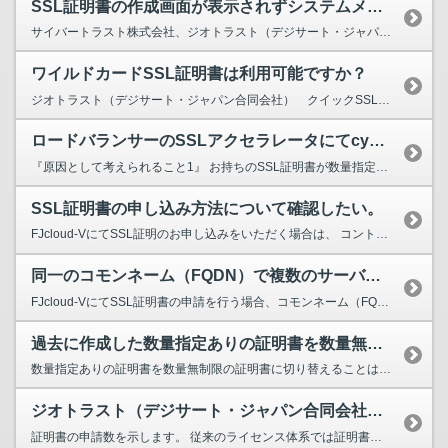
SSL証明書の作成画面が表示されずシステムメンテナンス中と表示される。
サイバートラスト株式会社、ジオトラスト（デジサート・ジャパン合同会社）のシステムメンテナンス中は、 SSL証明書発行に関するサービスはご利用いただけません。 各社のメンテナンスに関しましては...
ワイルドカードSSL証明書は利用可能ですか？
ジオトラスト（デジサート・ジャパン合同会社） クイックSSL プレミアム ワイルドカードを提供しております。 詳しくは以下のページをご参考ください。 クラウド技術仕様/制限値【SSL証明書...
ロードバランサーのSSLアクセラレータにてcybertrustのSSL証明書が選択できません。
『原因として考えられること1』 お持ちのSSL証明書が数量指定の可能性が考えられます。 『対処方法1』 SSLアクセラレータの仕様にて数量指定のSSL証明書はご利用いただけません。 恐れ...
SSL証明書の申し込み方法について確認したい。
FJcloud-VにてSSL証明のお申し込みをいただく場合は、 コントロールパネルより申請を行っていただきます。 なお、初回のお申し込みの際は「申請法人情報」の登録が必要となります。 お手続...
同一のコモンネーム（FQDN）で複数のサーバーを運用する場合、同じSSL証明書をサーバーに使用する事は可能ですか？
FJcloud-VにてSSL証明書の申請を行う場合、コモンネーム（FQDN）単位でお申し込みを行っていただきます。 同一のコモンネームを適用するサーバーでございましたら、1件のSSL証明書を用...
過去に作成した数量指定ありの証明書を数量無制限の証明書に切り替えることはできますか。
数量指定ありの証明書を数量無制限の証明書に切り替えることはできません。新たに数量無制限で証明書を作成していただく必要がございます。
ジオトラスト（デジサート・ジャパン合同会社）のSSL証明書承認手続きの画面に表示される「Server count」は何を示すか。
証明書の申請数を示します。 従来のライセンス体系では証明書を設定するサーバー台数分ライセンスを購入する必要があり、 ライセンス発行台数を示しておりました。 現在はコモンネームに対するラ...