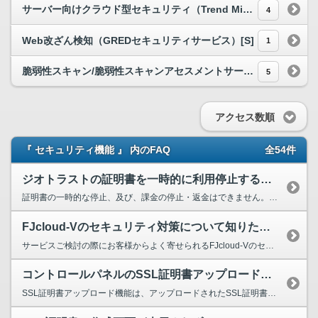
サーバー向けクラウド型セキュリティ（Trend Micro Cloud One – Workload Security）[S]
4
Web改ざん検知（GREDセキュリティサービス）[S]
1
脆弱性スキャン/脆弱性スキャンアセスメントサービス（脆弱性診断サービス Powered by GMOイエラエ）[S]
5
アクセス数順
『 セキュリティ機能 』 内のFAQ
全54件
ジオトラストの証明書を一時的に利用停止することは可能ですか？
証明書の一時的な停止、及び、課金の停止・返金はできません。 不要となった際は、コントロールパネルより証明書の削除を行ってください。 ○公式FAQ【ジオトラスト 証明書を途中で解約した...
FJcloud-Vのセキュリティ対策について知りたい。
サービスご検討の際にお客様からよく寄せられるFJcloud-Vのセキュリティに関するご質問を以下のページにてまとめております。【セキュリティへの取り組み】 https://pfs.nifclou...
コントロールパネルのSSL証明書アップロード機能で、サーバーへの証明書のインストールが可能ですか？
SSL証明書アップロード機能は、アップロードされたSSL証明書の適用FQDNや有効期限などをコントロールパネル上にて確認いただき、管理にお役立ていただくための機能となります。 SSL証明書...