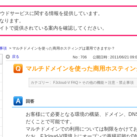
したクラウドサービスに関する情報を提供しています。
なります。
イトで提供されている案内を確認してください。
事項
>
マルチドメインを使った商用ホスティングは運用できますか？
戻る
No : 706
公開日時 : 2011/06/21 09:
マルチドメインを使った商用ホスティン
カテゴリー :
FJcloud-V FAQ
>
その他の機能
>
注意・禁止事項
回答
お客様にて必要となる環境の構築、ドメイン、DN
だくことで可能です。
マルチドメインでの利用については制限をかけて
なお、FJcloud-V環境上にオープンで再帰可能な