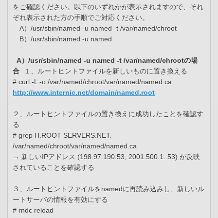
をご確認ください。以下のいずれかが表示されますので、それ
ぞれ表示された方の手順でご対応ください。
A）/usr/sbin/named -u named -t /var/named/chroot
B）/usr/sbin/named -u named
A）/usr/sbin/named -u named -t /var/named/chrootの場
合
１、ルートヒントファイルを新しいものに置き換える
# curl -L -o /var/named/chroot/var/named/named.ca
http://www.internic.net/domain/named.root
２、ルートヒントファイルの置き換えに成功したことを確認す
る
# grep H.ROOT-SERVERS.NET.
/var/named/chroot/var/named/named.ca
→ 新しいIPアドレス (198.97.190.53, 2001:500:1::53) が反映
されていることを確認する
３、ルートヒントファイルをnamedに再読み込みし、新しいル
ートサーバの情報を有効にする
# rndc reload