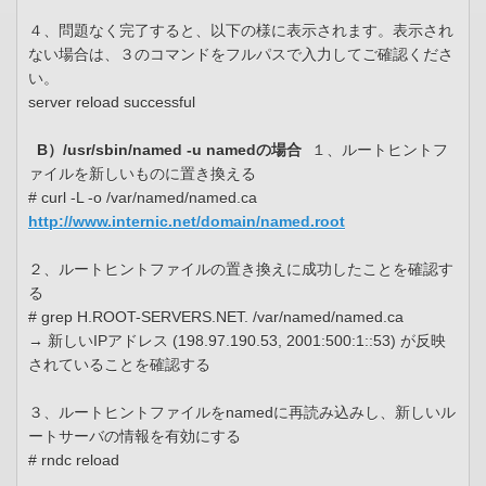
４、問題なく完了すると、以下の様に表示されます。表示され
ない場合は、３のコマンドをフルパスで入力してご確認くださ
い。
server reload successful
B）/usr/sbin/named -u namedの場合
１、ルートヒントフ
ァイルを新しいものに置き換える
# curl -L -o /var/named/named.ca
http://www.internic.net/domain/named.root
２、ルートヒントファイルの置き換えに成功したことを確認す
る
# grep H.ROOT-SERVERS.NET. /var/named/named.ca
→ 新しいIPアドレス (198.97.190.53, 2001:500:1::53) が反映
されていることを確認する
３、ルートヒントファイルをnamedに再読み込みし、新しいル
ートサーバの情報を有効にする
# rndc reload