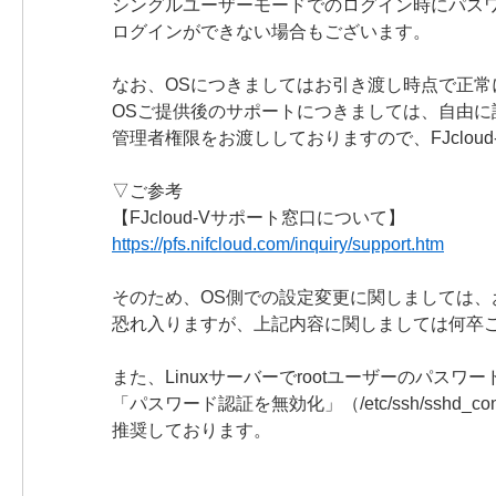
シングルユーザーモードでのログイン時にパス
ログインができない場合もございます。
なお、OSにつきましてはお引き渡し時点で正
OSご提供後のサポートにつきましては、自由
管理者権限をお渡ししておりますので、FJclo
▽ご参考
【FJcloud-Vサポート窓口について】
https://pfs.nifcloud.com/inquiry/support.htm
そのため、OS側での設定変更に関しましては
恐れ入りますが、上記内容に関しましては何卒
また、Linuxサーバーでrootユーザーのパス
「パスワード認証を無効化」（/etc/ssh/sshd_conf
推奨しております。