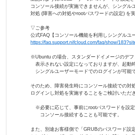
コンソール接続が実施できませんが、シングル
対処 (障害への対処やrootパスワードの設定) 
▽ご参考
公式FAQ【コンソール機能を利用しシングルユ
https://faq.support.nifcloud.com/faq/show/183?s
※Ubuntu の場合、スタンダードイメージのデ
表示されない設定になっておりますが、起動時に
シングルユーザーモードでのログインが可能
そのため、障害発生時にコンソール接続での対
ログインし対処を実施することをご検討いただ
※必要に応じて、事前にrootパスワードを設定
コンソール接続することも可能です。
また、別途お客様側で「GRUBのパスワード設