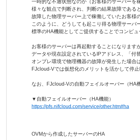
一時的な不通状態なのか（お客様のサーバーを
様々な観点で判断され、判断の結果故障である
故障した物理サーバー上で稼働していたお客様
このように、どうしても起こり得る物理サーバ
標準のHA機能としてご提供することでコンピ
お客様のサーバーは再起動することになります
データや現在設定されているIPアドレス、「付
オンプレ環境で物理機器の故障が発生した場合
FJcloud-Vでは仮想化のメリットを活かして
なお、FJcloud-Vの自動フェイルオーバー（HA機
▼自動フェイルオーバー（HA機能）
https://pfs.nifcloud.com/service/other.htm#ha
OVMから作成したサーバーのHA