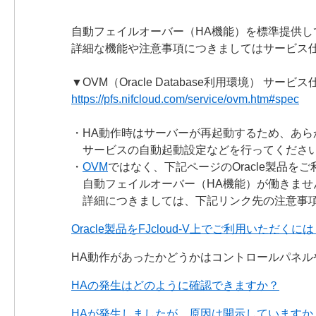
自動フェイルオーバー（HA機能）を標準提供し
詳細な機能や注意事項につきましてはサービス
▼OVM（Oracle Database利用環境） サービ
https://pfs.nifcloud.com/service/ovm.htm#spec
・HA動作時はサーバーが再起動するため、あら
サービスの自動起動設定などを行ってくださ
・
OVM
ではなく、下記ページのOracle製品を
自動フェイルオーバー（HA機能）が働きませ
詳細につきましては、下記リンク先の注意事
Oracle製品をFJcloud-V上でご利用いただく
HA動作があったかどうかはコントロールパネ
HAの発生はどのように確認できますか？
HAが発生しましたが、原因は開示していますか