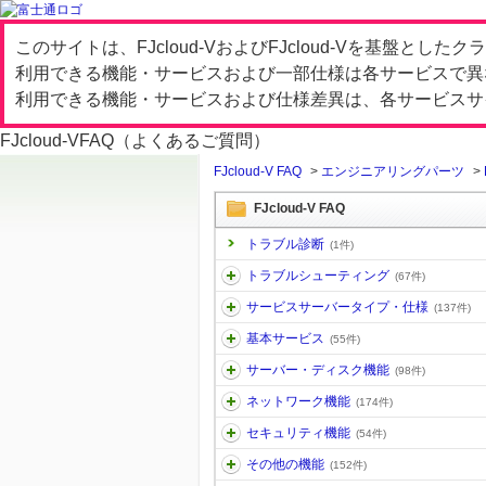
このサイトは、FJcloud-VおよびFJcloud-Vを基盤と
利用できる機能・サービスおよび一部仕様は各サービスで異
利用できる機能・サービスおよび仕様差異は、各サービスサ
FJcloud-V
FAQ（よくあるご質問）
FJcloud-V FAQ
>
エンジニアリングパーツ
>
FJcloud-V FAQ
トラブル診断
(1件)
トラブルシューティング
(67件)
サービスサーバータイプ・仕様
(137件)
基本サービス
(55件)
サーバー・ディスク機能
(98件)
ネットワーク機能
(174件)
セキュリティ機能
(54件)
その他の機能
(152件)