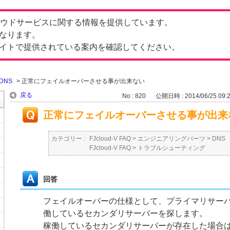
したクラウドサービスに関する情報を提供しています。
なります。
イトで提供されている案内を確認してください。
DNS
>
正常にフェイルオーバーさせる事が出来ない
戻る
No : 820
公開日時 : 2014/06/25 09:
正常にフェイルオーバーさせる事が出来
カテゴリー :
FJcloud-V FAQ
>
エンジニアリングパーツ
>
DNS
FJcloud-V FAQ
>
トラブルシューティング
回答
フェイルオーバーの仕様として、プライマリサー
働しているセカンダリサーバーを探します。
稼働しているセカンダリサーバーが存在した場合