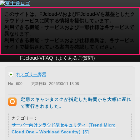
このサイトは、FJcloud-VおよびFJcloud-Vを基盤としたク
ラウドサービスに関する情報を提供しています。
利用できる機能・サービスおよび一部仕様は各サービスで
異なります。
利用できる機能・サービスおよび仕様差異は、各サービス
サイトで提供されている案内を確認してください。
FJcloud-V
FAQ（よくあるご質問）
カテゴリー表示
No : 600
更新日時 : 2026/03/11 13:08
定期スキャンタスクが指定した時間から大幅に遅れ
て実行されました。
カテゴリー：
サーバー向けクラウド型セキュリティ（Trend Micro
Cloud One – Workload Security）[S]