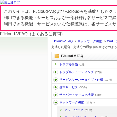
このサイトは、FJcloud-VおよびFJcloud-Vを基盤と
利用できる機能・サービスおよび一部仕様は各サービスで異
利用できる機能・サービスおよび仕様差異は、各サービスサ
FJcloud-V
FAQ（よくあるご質問）
FJcloud-V FAQ
>
ネットワーク機能
>
WAF（S
超過した場合、超過分の通信や料金はどのよ
FJcloud-V FAQ
トラブル診断
(1件)
トラブルシューティング
(67件)
サービスサーバータイプ・仕様
(137件)
基本サービス
(55件)
サーバー・ディスク機能
(98件)
ネットワーク機能
(174件)
ネットワーク
(23件)