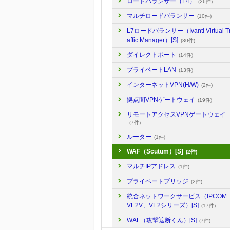
ロードバランサー（L4）
(26件)
マルチロードバランサー
(10件)
L7ロードバランサー（Ivanti Virtual T
affic Manager）[S]
(30件)
ダイレクトポート
(14件)
プライベートLAN
(13件)
インターネットVPN(H/W)
(2件)
拠点間VPNゲートウェイ
(19件)
リモートアクセスVPNゲートウェイ
(7件)
ルーター
(1件)
WAF（Scutum）[S]
(2件)
マルチIPアドレス
(1件)
プライベートブリッジ
(2件)
統合ネットワークサービス（IPCOM
VE2V、VE2シリーズ）[S]
(17件)
WAF（攻撃遮断くん）[S]
(7件)