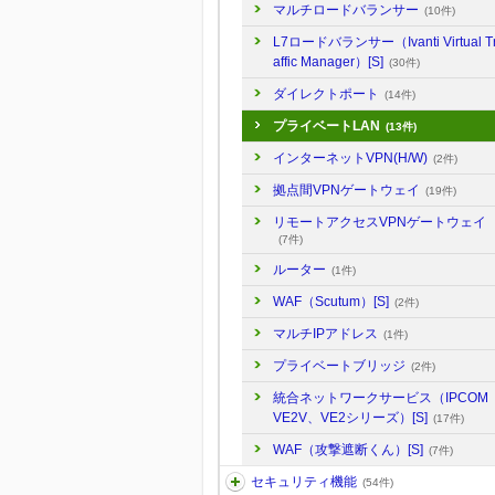
マルチロードバランサー
(10件)
L7ロードバランサー（Ivanti Virtual T
affic Manager）[S]
(30件)
ダイレクトポート
(14件)
プライベートLAN
(13件)
インターネットVPN(H/W)
(2件)
拠点間VPNゲートウェイ
(19件)
リモートアクセスVPNゲートウェイ
(7件)
ルーター
(1件)
WAF（Scutum）[S]
(2件)
マルチIPアドレス
(1件)
プライベートブリッジ
(2件)
統合ネットワークサービス（IPCOM
VE2V、VE2シリーズ）[S]
(17件)
WAF（攻撃遮断くん）[S]
(7件)
セキュリティ機能
(54件)