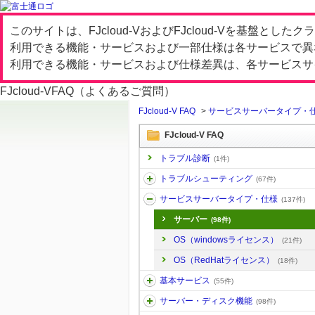
このサイトは、FJcloud-VおよびFJcloud-Vを基盤と
利用できる機能・サービスおよび一部仕様は各サービスで異
利用できる機能・サービスおよび仕様差異は、各サービスサ
FJcloud-V
FAQ（よくあるご質問）
FJcloud-V FAQ
>
サービスサーバータイプ・
FJcloud-V FAQ
トラブル診断
(1件)
トラブルシューティング
(67件)
サービスサーバータイプ・仕様
(137件)
サーバー
(98件)
OS（windowsライセンス）
(21件)
OS（RedHatライセンス）
(18件)
基本サービス
(55件)
サーバー・ディスク機能
(98件)