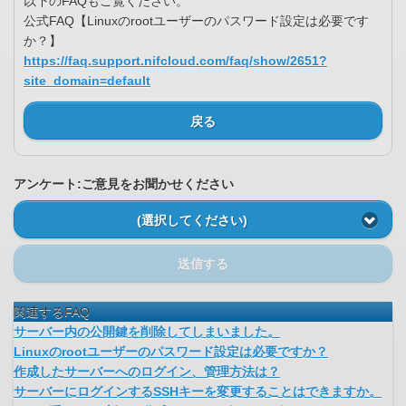
以下のFAQもご覧ください。
公式FAQ【Linuxのrootユーザーのパスワード設定は必要です
か？】
https://faq.support.nifcloud.com/faq/show/2651?
site_domain=default
戻る
アンケート:ご意見をお聞かせください
(選択してください)
送信する
関連するFAQ
サーバー内の公開鍵を削除してしまいました。
Linuxのrootユーザーのパスワード設定は必要ですか？
作成したサーバーへのログイン、管理方法は？
サーバーにログインするSSHキーを変更することはできますか。