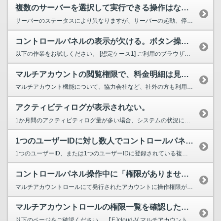
複数のサーバーを選択して実行できる操作はなんですか？
サーバーのステータスにより異なりますが、サーバーの起動、停止、再起動と削除が可能です。
コントロールパネルの表示が欠ける。ボタン操作が反映されない。
以下の作業をお試しください。 [想定ケース1] ご利用のブラウザー設定が原因の可能性が考えられます。 [解決方法] ・キャッシュ(インターネット一時ファイル)の削除を実施ください。...
マルチアカウントの閲覧権限で、料金明細は見れますか。
マルチアカウント機能について、協力会社など、社外の方も利用される 可能性を考慮し、管理者権限以外では料金明細機能をご利用いただけません。
アクティビティログが表示されない。
1か月間のアクティビティログ量が多い場合、システムの状況により対象月のアクティビティログが 表示されなくなる場合があります。 代替案としては、APIやCLIで利用履歴を取得する方法があります...
1つのユーザーIDに対し数人でコントロールパネルへ同時ログインできますか？
1つのユーザーID、または1つのユーザーIDに登録されている複数のマルチアカウントの同時ログインは可能です。 しかし、画面ごとに操作制御は行っていないため、同時ログイン時の操作のタイミングによっ...
コントロールパネル操作中に「権限がありません。」と表示される。
マルチアカウントロールにて発行されたアカウントに操作権限が付与されていない可能性があります。 アカウントの権限付与につきましてはユーザーIDの管理者へお問い合わせください。 ▽ご参考 クラウド...
マルチアカウントロールの権限一覧を確認したい。
以下のページをご確認ください。 【FJcloud-V マルチアカウント機能 権限比較表】 https://pfs.nifcloud.com/service/account_table.h...